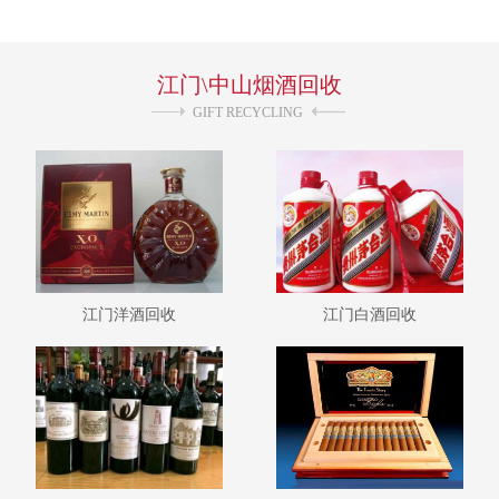
询。 回收业务分类如下： 1--江门高低贵州茅台.15茅台年30年50
年.五粮液.10五粮液年15年30年50年.国窖1573.汾酒.剑南春.水井
坊.郎酒.回收董酒等名酒！ 2--江门本地国有茅台.葵花茅台.茅台三
江门\中山烟酒回收
大革命.珍品茅台.酱瓶茅台.大小飞天茅台.红皮茅台和各种茅台回
收！ 3--江门各种老茅台.五粮液.五粮液交杯牌.汾酒.剑南春.古井
GIFT RECYCLING
贡.双沟大曲.四特酒.回收泸州老窖等老酒！ 4--江门冬虫夏草.散装
虫草.同仁堂冬虫夏草.燕窝.海参.人参.回收鹿茸等礼品！
江门洋酒回收
江门白酒回收